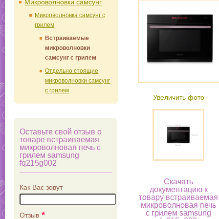
Микроволновки самсунг
Микроволновка самсунг с
грилем
Встраиваемые
микроволновки
самсунг с грилем
Отдельно стоящие
микроволновки самсунг
с грилем
Увеличить фото
Оставьте свой отзыв о
товаре встраиваемая
микроволновая печь с
грилем samsung
fq215g002
Скачать
Как Вас зовут
документацию к
товару встраиваемая
микроволновая печь
с грилем samsung
*
Отзыв