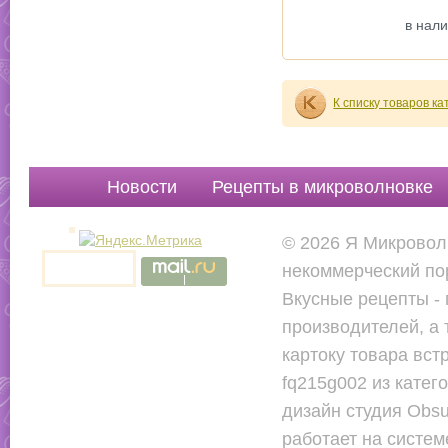
в нал
К списку товаров к
Новости
Рецепты в микроволновке
Руководства
Вопр
© 2026 Я Микровол
некоммерческий по
Вкусные рецепты - 
производителей, а 
картоку товара вс
fq215g002 из катег
дизайн студия Obsu
работает на систе