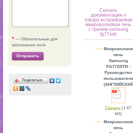
Скачать
документацию к
товару встраиваемая
микроволновая печь
с грилем samsung
fg77sstr
*
— Обязательные для
заполнения поля
Микроволнов
печь
Отправить
Samsung
FG77SSTR -
Руководство
пользовател
Поделиться…
(АНГЛИЙСКИЙ
Скачать
(1.67
Мб)
Микроволнов
печь