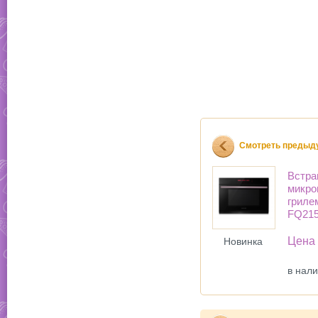
Смотреть предыд
Встра
микро
гриле
FQ21
Цена
Новинка
в нал