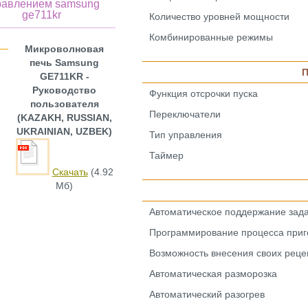
равлением samsung
ge711kr
Количество уровней мощности
Комбинированные режимы
Микроволновая
печь Samsung
П
GE711KR -
Руководство
Функция отсрочки пуска
пользователя
Переключатели
(KAZAKH, RUSSIAN,
UKRAINIAN, UZBEK)
Тип управления
Таймер
Скачать
(4.92
Мб)
Автоматическое поддержание зад
Программирование процесса приг
Возможность внесения своих реце
Автоматическая разморозка
Автоматический разогрев