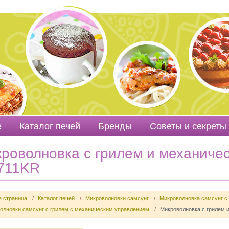
е
Каталог печей
Бренды
Советы и секреты
Видео обзоры
роволновка с грилем и механиче
711KR
я страница
/
Каталог печей
/
Микроволновки самсунг
/
Микроволновка самсунг с
олновки самсунг с грилем c механическим управлением
/
Микроволновка с грилем