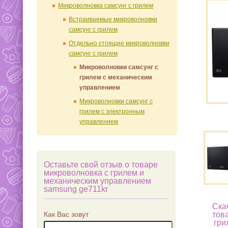
Микроволновка самсунг с грилем
Встраиваемые микроволновки
самсунг с грилем
Отдельно стоящие микроволновки
самсунг с грилем
Микроволновки самсунг с
грилем c механическим
управлением
Микроволновки самсунг с
грилем c электронным
управлением
Оставьте свой отзыв о товаре
микроволновка с грилем и
механическим управлением
samsung ge711kr
Ска
Как Вас зовут
тов
гри