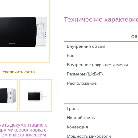
Технические характери
Об
Внутренний объем
Вес
Внутреннее покрытие камеры
Увеличить фото
Размеры (ШxВxГ)
Расположение
Гриль
Нижний гриль
чать документацию к
Конвекция
ару микроволновка с
лем и механическим
Мощность микроволн