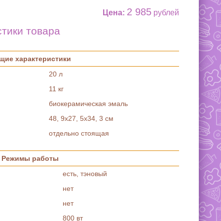
2 985
Цена:
рублей
стики товара
щие характеристики
20 л
11 кг
биокерамическая эмаль
48, 9x27, 5x34, 3 cм
отдельно стоящая
Режимы работы
есть, тэновый
нет
нет
800 вт