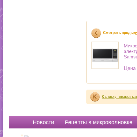
Смотреть предыд
Микро
элект
Sams
Цена
К списку товаров к
Новости
Рецепты в микроволновке
Руководства
Вопр