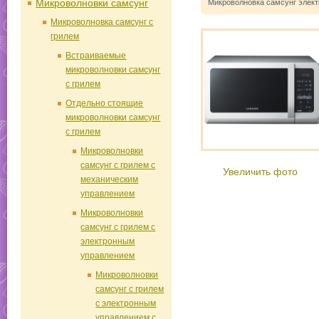
Микроволновки самсунг
Микроволновка самсунг элек
Микроволновка самсунг с
грилем
Встраиваемые
микроволновки самсунг
с грилем
Отдельно стоящие
микроволновки самсунг
с грилем
Микроволновки
самсунг с грилем c
Увеличить фото
механическим
управлением
Микроволновки
самсунг с грилем c
электронным
управлением
Микроволновки
самсунг с грилем
c электронным
управлением с