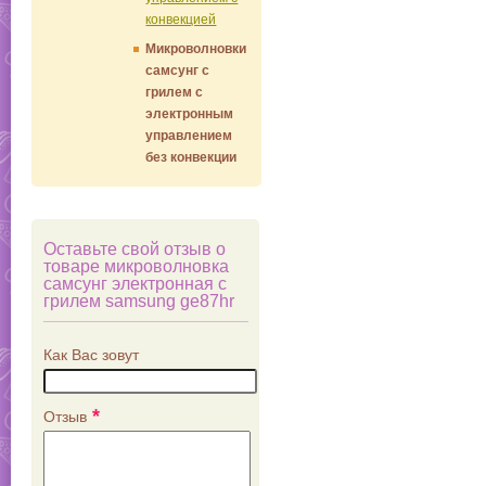
конвекцией
Микроволновки
самсунг с
грилем c
электронным
управлением
без конвекции
Оставьте свой отзыв о
товаре микроволновка
самсунг электронная с
грилем samsung ge87hr
Как Вас зовут
*
Отзыв