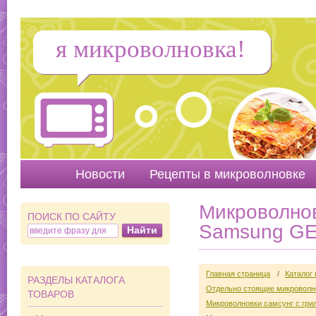
я микроволновка!
Новости
Рецепты в микроволновке
Руководства
Вопр
Микроволнов
ПОИСК ПО САЙТУ
Samsung G
Главная страница
/
Каталог
РАЗДЕЛЫ КАТАЛОГА
Отдельно стоящие микроволно
ТОВАРОВ
Микроволновки самсунг с гри